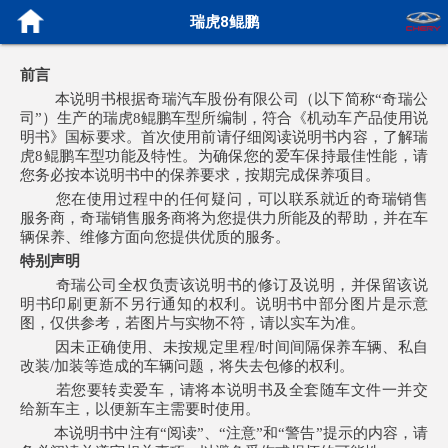
瑞虎8鲲鹏