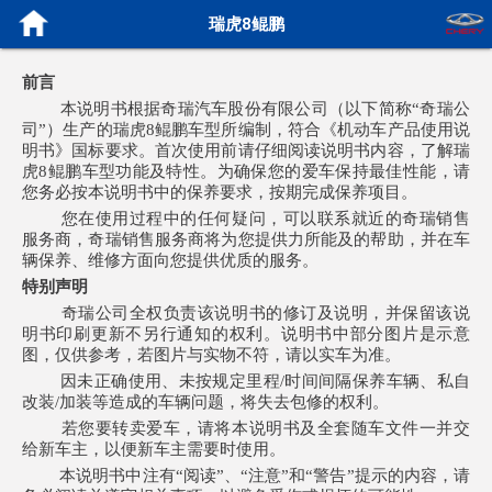
瑞虎8鲲鹏